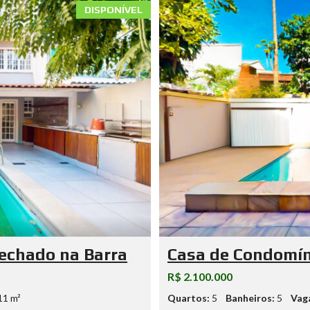
DISPONÍVEL
echado na Barra
Casa de Condomíni
R$ 2.100.000
11 m²
Quartos:
5
Banheiros:
5
Vag