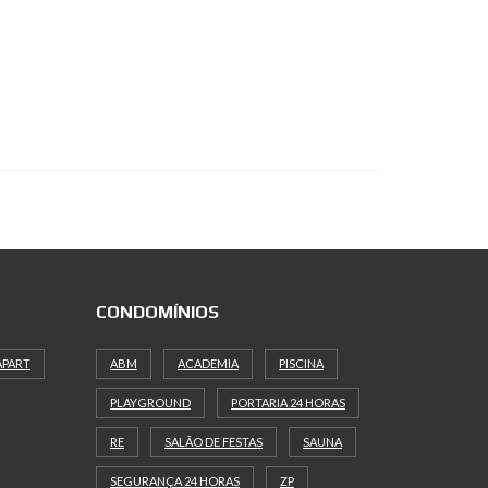
CONDOMÍNIOS
APART
ABM
ACADEMIA
PISCINA
PLAYGROUND
PORTARIA 24 HORAS
RE
SALÃO DE FESTAS
SAUNA
SEGURANÇA 24 HORAS
ZP