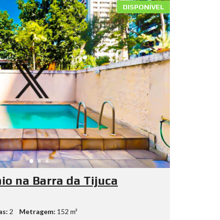
DISPONÍVEL
o na Barra da Tijuca
as:
2
Metragem:
152 m²