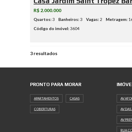
Casa Jardim Saint Tropez Ba
R$ 2.000.000
Quartos:
3
Banheiros:
3
Vagas:
2
Metragem:
1
Código do imóvel:
3604
3 resultados
PRONTO PARA MORAR
IMÓVE
APARTAMENTOS
CASAS
AV AFO
COBERTURAS
AV DAS
AV PRE
RUA CO