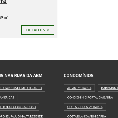
rra
69 m²
DETALHES
IS NAS RUAS DA ABM
CONDOMÍNIOS
NSO ARINOS DE MELO FRANCO
ATLANTYS BARRA
BARRA INN 
 AMÉRICAS
CONDOMÍNIO PORTAL DA BARRA
FEITO DULCIDIO CARDOSO
COSTABELLA ABM BARRA
RONEL PAULO MALTA REZENDE
COSTA BLANCA ABM BARRA