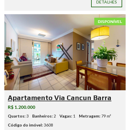
DETALHES
DISPONÍVEL
Apartamento Via Cancun Barra
R$ 1.200.000
Quartos:
3
Banheiros:
2
Vagas:
1
Metragem:
79 m²
Código do imóvel:
3608