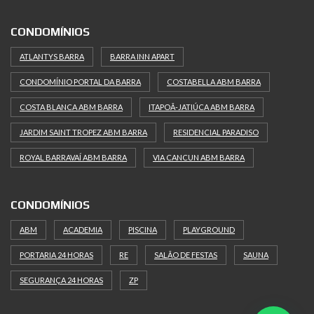
CONDOMÍNIOS
ATLANTYS BARRA
BARRA INN APART
CONDOMÍNIO PORTAL DA BARRA
COSTABELLA ABM BARRA
COSTA BLANCA ABM BARRA
ITAPOÃ-JATIÚCA ABM BARRA
JARDIM SAINT TROPEZ ABM BARRA
RESIDENCIAL PARADISO
ROYAL BARRAVAÍ ABM BARRA
VIA CANCUN ABM BARRA
CONDOMÍNIOS
ABM
ACADEMIA
PISCINA
PLAYGROUND
PORTARIA 24 HORAS
RE
SALÃO DE FESTAS
SAUNA
SEGURANÇA 24 HORAS
ZP