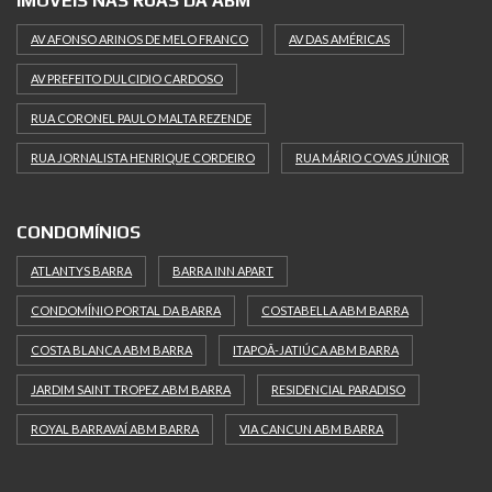
IMÓVEIS NAS RUAS DA ABM
AV AFONSO ARINOS DE MELO FRANCO
AV DAS AMÉRICAS
AV PREFEITO DULCIDIO CARDOSO
RUA CORONEL PAULO MALTA REZENDE
RUA JORNALISTA HENRIQUE CORDEIRO
RUA MÁRIO COVAS JÚNIOR
CONDOMÍNIOS
ATLANTYS BARRA
BARRA INN APART
CONDOMÍNIO PORTAL DA BARRA
COSTABELLA ABM BARRA
COSTA BLANCA ABM BARRA
ITAPOÃ-JATIÚCA ABM BARRA
JARDIM SAINT TROPEZ ABM BARRA
RESIDENCIAL PARADISO
ROYAL BARRAVAÍ ABM BARRA
VIA CANCUN ABM BARRA