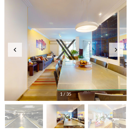
1
/
35