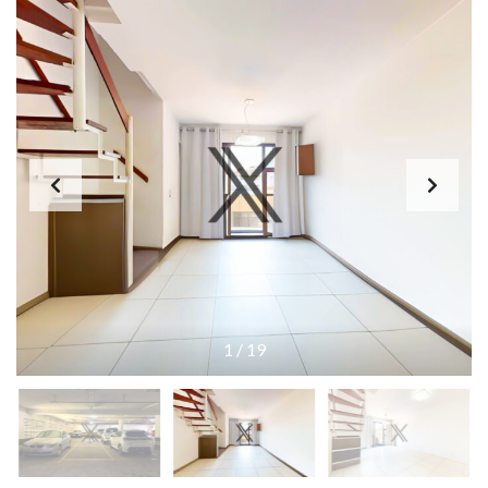
1
/
19