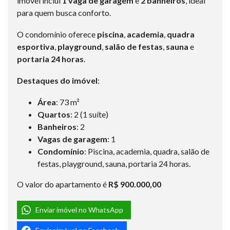
imóvel inclui
1 vaga de garagem
e
2 banheiros
, ideal
para quem busca conforto.
O condomínio oferece
piscina
,
academia
,
quadra
esportiva
,
playground
,
salão de festas
,
sauna
e
portaria 24 horas
.
Destaques do imóvel
:
Área
: 73 m²
Quartos
: 2 (1 suíte)
Banheiros
: 2
Vagas de garagem
: 1
Condomínio
: Piscina, academia, quadra, salão de
festas, playground, sauna, portaria 24 horas.
O valor do apartamento é
R$ 900.000,00
Enviar imóvel no WhatsApp