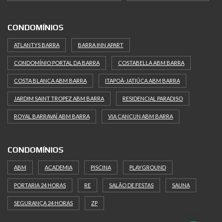
CONDOMÍNIOS
ATLANTYS BARRA
BARRA INN APART
CONDOMÍNIO PORTAL DA BARRA
COSTABELLA ABM BARRA
COSTA BLANCA ABM BARRA
ITAPOÃ-JATIÚCA ABM BARRA
JARDIM SAINT TROPEZ ABM BARRA
RESIDENCIAL PARADISO
ROYAL BARRAVAÍ ABM BARRA
VIA CANCUN ABM BARRA
CONDOMÍNIOS
ABM
ACADEMIA
PISCINA
PLAYGROUND
PORTARIA 24 HORAS
RE
SALÃO DE FESTAS
SAUNA
SEGURANÇA 24 HORAS
ZP