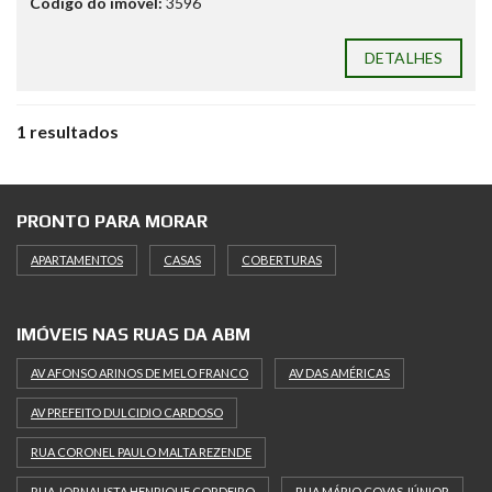
Código do imóvel:
3596
DETALHES
1 resultados
PRONTO PARA MORAR
APARTAMENTOS
CASAS
COBERTURAS
IMÓVEIS NAS RUAS DA ABM
AV AFONSO ARINOS DE MELO FRANCO
AV DAS AMÉRICAS
AV PREFEITO DULCIDIO CARDOSO
RUA CORONEL PAULO MALTA REZENDE
RUA JORNALISTA HENRIQUE CORDEIRO
RUA MÁRIO COVAS JÚNIOR