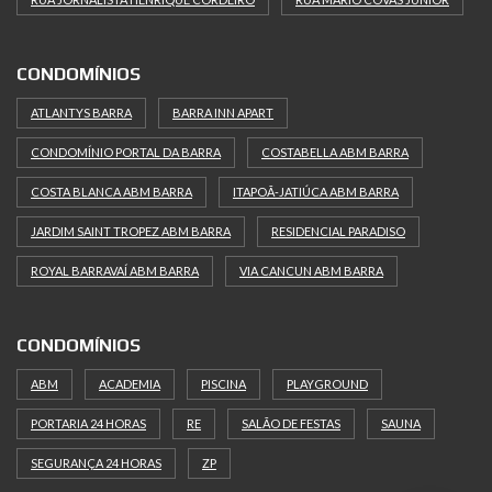
CONDOMÍNIOS
ATLANTYS BARRA
BARRA INN APART
CONDOMÍNIO PORTAL DA BARRA
COSTABELLA ABM BARRA
COSTA BLANCA ABM BARRA
ITAPOÃ-JATIÚCA ABM BARRA
JARDIM SAINT TROPEZ ABM BARRA
RESIDENCIAL PARADISO
ROYAL BARRAVAÍ ABM BARRA
VIA CANCUN ABM BARRA
CONDOMÍNIOS
ABM
ACADEMIA
PISCINA
PLAYGROUND
PORTARIA 24 HORAS
RE
SALÃO DE FESTAS
SAUNA
SEGURANÇA 24 HORAS
ZP