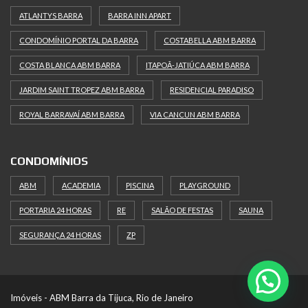
ATLANTYS BARRA
BARRA INN APART
CONDOMÍNIO PORTAL DA BARRA
COSTABELLA ABM BARRA
COSTA BLANCA ABM BARRA
ITAPOÃ-JATIÚCA ABM BARRA
JARDIM SAINT TROPEZ ABM BARRA
RESIDENCIAL PARADISO
ROYAL BARRAVAÍ ABM BARRA
VIA CANCUN ABM BARRA
CONDOMÍNIOS
ABM
ACADEMIA
PISCINA
PLAYGROUND
PORTARIA 24 HORAS
RE
SALÃO DE FESTAS
SAUNA
SEGURANÇA 24 HORAS
ZP
Imóveis - ABM Barra da Tijuca, Rio de Janeiro