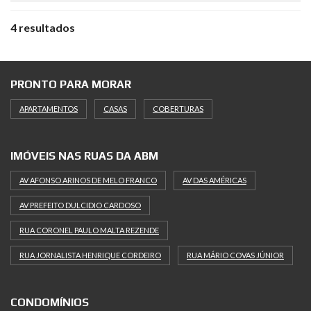
4 resultados
PRONTO PARA MORAR
APARTAMENTOS
CASAS
COBERTURAS
IMÓVEIS NAS RUAS DA ABM
AV AFONSO ARINOS DE MELO FRANCO
AV DAS AMÉRICAS
AV PREFEITO DULCIDIO CARDOSO
RUA CORONEL PAULO MALTA REZENDE
RUA JORNALISTA HENRIQUE CORDEIRO
RUA MÁRIO COVAS JÚNIOR
CONDOMÍNIOS