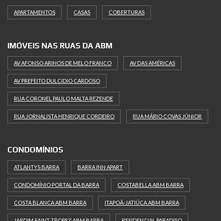
APARTAMENTOS
CASAS
COBERTURAS
IMÓVEIS NAS RUAS DA ABM
AV AFONSO ARINOS DE MELO FRANCO
AV DAS AMÉRICAS
AV PREFEITO DULCIDIO CARDOSO
RUA CORONEL PAULO MALTA REZENDE
RUA JORNALISTA HENRIQUE CORDEIRO
RUA MÁRIO COVAS JÚNIOR
CONDOMÍNIOS
ATLANTYS BARRA
BARRA INN APART
CONDOMÍNIO PORTAL DA BARRA
COSTABELLA ABM BARRA
COSTA BLANCA ABM BARRA
ITAPOÃ-JATIÚCA ABM BARRA
JARDIM SAINT TROPEZ ABM BARRA
RESIDENCIAL PARADISO