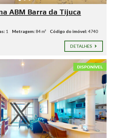
na ABM Barra da Tijuca
as:
1
Metragem:
84 m²
Código do imóvel:
4740
DETALHES
DISPONÍVEL