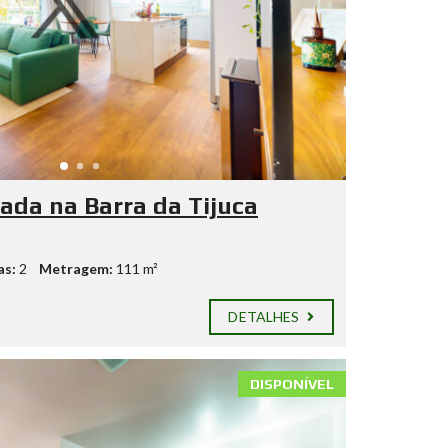
ada na Barra da Tijuca
as:
2
Metragem:
111 m²
DETALHES
DISPONÍVEL