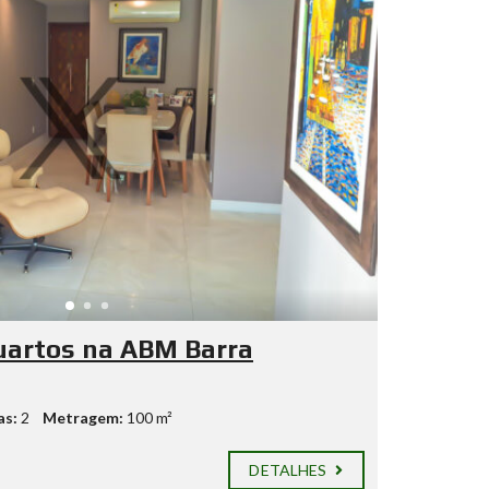
uartos na ABM Barra
as:
2
Metragem:
100 m²
DETALHES