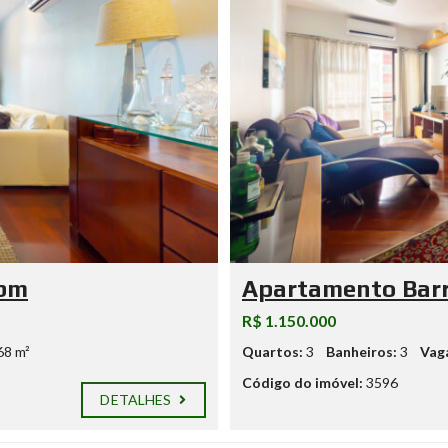
Abm
Apartamento Bar
R$ 1.150.000
68 m²
Quartos:
3
Banheiros:
3
Vag
Código do imóvel:
3596
DETALHES