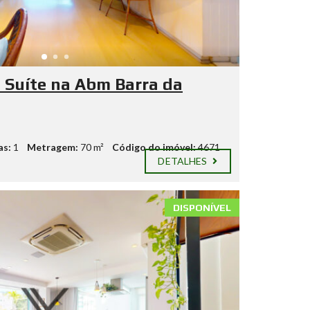
Suíte na Abm Barra da
as:
1
Metragem:
70 m²
Código do imóvel:
4671
DETALHES
DISPONÍVEL