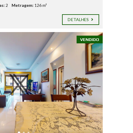
as:
2
Metragem:
126 m²
DETALHES
VENDIDO