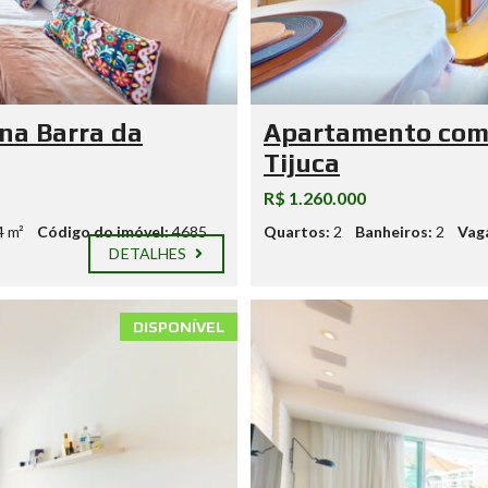
na Barra da
Apartamento com 
Tijuca
R$ 1.260.000
4 m²
Código do imóvel:
4685
Quartos:
2
Banheiros:
2
Vag
DETALHES
DISPONÍVEL