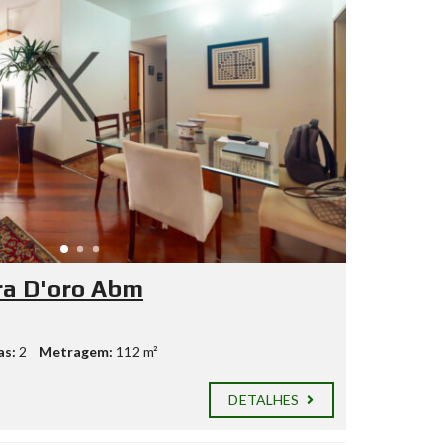
ra D'oro Abm
as:
2
Metragem:
112 m²
DETALHES