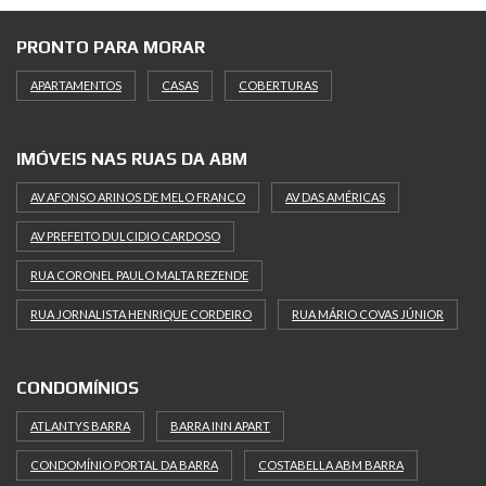
PRONTO PARA MORAR
APARTAMENTOS
CASAS
COBERTURAS
IMÓVEIS NAS RUAS DA ABM
AV AFONSO ARINOS DE MELO FRANCO
AV DAS AMÉRICAS
AV PREFEITO DULCIDIO CARDOSO
RUA CORONEL PAULO MALTA REZENDE
RUA JORNALISTA HENRIQUE CORDEIRO
RUA MÁRIO COVAS JÚNIOR
CONDOMÍNIOS
ATLANTYS BARRA
BARRA INN APART
CONDOMÍNIO PORTAL DA BARRA
COSTABELLA ABM BARRA